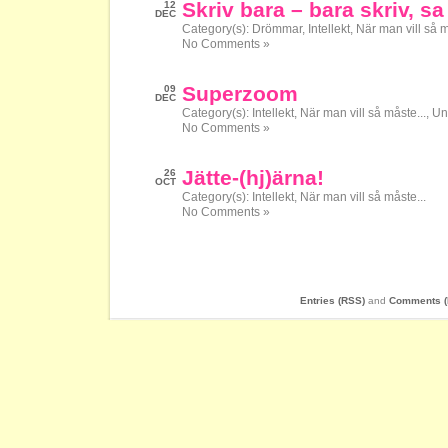
Skriv bara – bara skriv, sa
12
DEC
Category(s):
Drömmar
,
Intellekt
,
När man vill så m
No Comments »
Superzoom
09
DEC
Category(s):
Intellekt
,
När man vill så måste...
,
Uni
No Comments »
Jätte-(hj)ärna!
26
OCT
Category(s):
Intellekt
,
När man vill så måste...
No Comments »
Entries (RSS)
and
Comments (