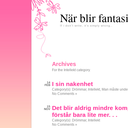
När blir fantas
If i don't write, it's simply wrong..
Archives
For the Intellekt category.
I sin nakenhet
14
FEB
Category(s):
Drömmar
,
Intellekt
,
Man måste under
No Comments »
Det blir aldrig mindre kom
15
NOV
förstår bara lite mer. . .
Category(s):
Drömmar
,
Intellekt
No Comments »