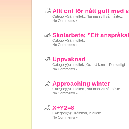
Allt ont för nått gott med s
10
JUN
Category(s):
Intellekt
,
När man vill så måste...
No Comments »
Skolarbete; ”Ett anspråksl
16
MAR
Category(s):
Intellekt
No Comments »
Uppvaknad
05
DEC
Category(s):
Intellekt
,
Och så kom...
,
Personligt
No Comments »
Approaching winter
22
OCT
Category(s):
Intellekt
,
När man vill så måste...
No Comments »
X+Y2=8
11
AUG
Category(s):
Drömmar
,
Intellekt
No Comments »