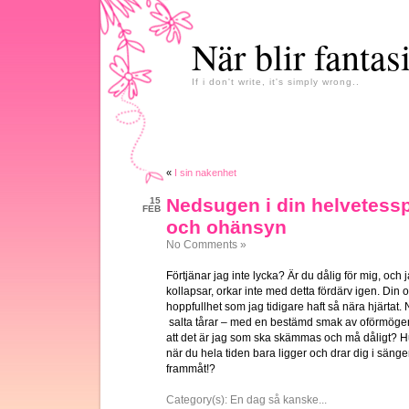
När blir fantas
If i don't write, it's simply wrong..
«
I sin nakenhet
Nedsugen i din helvetessp
15
FEB
och ohänsyn
No Comments »
Förtjänar jag inte lycka? Är du dålig för mig, och
kollapsar, orkar inte med detta fördärv igen. Din o
hoppfullhet som jag tidigare haft så nära hjärtat. 
salta tårar – med en bestämd smak av oförmögen b
att det är jag som ska skämmas och må dåligt? Hur
när du hela tiden bara ligger och drar dig i sängen
frammåt!?
Category(s):
En dag så kanske...