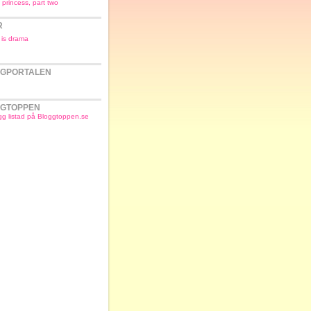
 princess, part two
R
e is drama
GPORTALEN
GTOPPEN