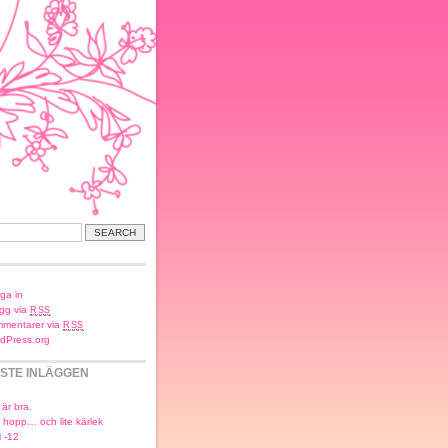
ga in
ägg via
RSS
mentarer via
RSS
dPress.org
STE INLÄGGEN
 är bra.
, hopp… och lite kärlek
i -12