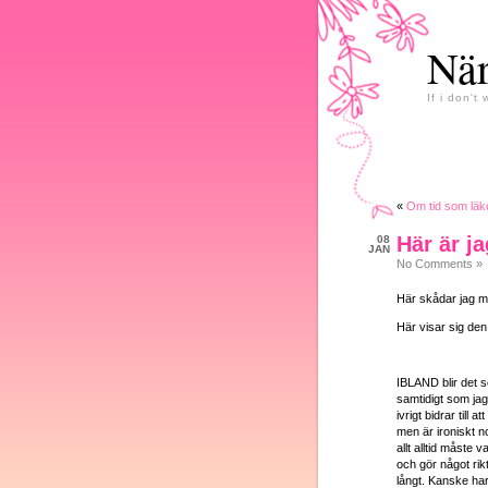
När
If i don't 
«
Om tid som läke
Här är ja
08
JAN
No Comments »
Här skådar jag mit
Här visar sig den 
IBLAND blir det s
samtidigt som jag
ivrigt bidrar till
men är ironiskt no
allt alltid måste 
och gör något rik
långt. Kanske har