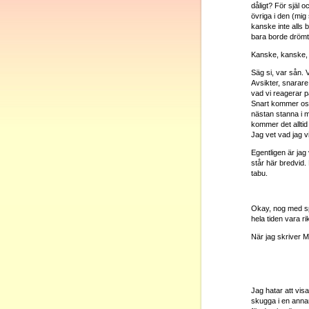
dåligt? För själ 
övriga i den (mig
kanske inte alls b
bara borde drömt
Kanske, kanske, 
Säg si, var sån. 
Avsikter, snarare
vad vi reagerar p
Snart kommer osäk
nästan stanna i mö
kommer det alltid 
Jag vet vad jag vil
Egentligen är jag 
står här bredvid.
tabu.
Okay, nog med spl
hela tiden vara rik
När jag skriver Må
Jag hatar att vis
skugga i en annar