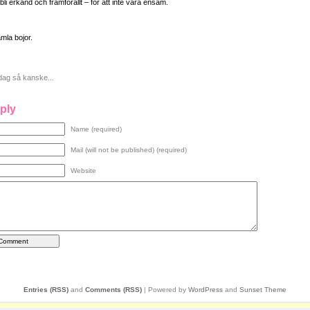
t bli erkänd och framförallt – för att inte vara ensam.
amla bojor.
dag så kanske...
ply
Name (required)
Mail (will not be published) (required)
Website
Entries (RSS)
and
Comments (RSS)
| Powered by
WordPress
and
Sunset Theme