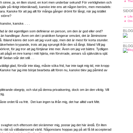
The
och sinne, ja, en liten stund, en kort men underbar sekund! För verkligheten och
 själv på riktigt inberäknad), kanske inte ens att någon berörs, men mestadels:
SIDO
ara. Kanske för att jag allt för många gånger drömt för långt, när jag istället
 större?
Lif
Om
kanske, kanske. . . .
BLOG
Vad är det egentligen som definierar en person, om den är god eller ond?
 än handlingar. Även om det i praktiken fungerar omvänt, det är åtminstone
å. Ibland känns det som att jag vuxit upp, men det är mest för korta stunder.
erheten krypande, trots att jag sprungit ifrån den så långt. Ibland Vill jag
BLOG
rkret, för jag tror att jag förtjänar inte mer. Även om jag vet bättre. Tydligen
att pågå en inre kamp i mitt hjärta, min förvirrade, annars så självsäkra själ.
l! Sedan står det still. . .
väldigt glad, förstår inte idag, måste söka frid, har inte tagit mig tid, min kropp
 Kanske har jag inte börjat bearbeta allt fören nu, kanske blev jag påmind av
ittrande obegrip, och slut på denna privatisering, dock om än den viktig. Vill
tig.
ste ordet få va fritt. Det kan ingen ta ifrån mig, det har alltid varit Mitt.
a svaghet och eftersom det skrämmer mig, postar jag det här ändå. En liten
s rätt så välbalanserad värld. Någonstans hoppas jag på att få bli accepterad