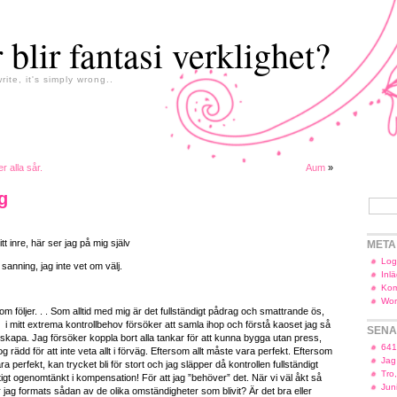
 blir fantasi verklighet?
write, it's simply wrong..
r alla sår.
Aum
»
g
t inre, här ser jag på mig själv
META
Log
sanning, jag inte vet om välj.
Inl
Kom
Wor
om följer. . . Som alltid med mig är det fullständigt pådrag och smattrande ös,
 i mitt extrema kontrollbehov försöker att samla ihop och förstå kaoset jag så
SENA
 att skapa. Jag försöker koppla bort alla tankar för att kunna bygga utan press,
641
g rädd för att inte veta allt i förväg. Eftersom allt måste vara perfekt. Eftersom
Jag
vara perfekt, kan trycket bli för stort och jag släpper då kontrollen fullständigt
Tro
tigt ogenomtänkt i kompensation! För att jag ”behöver” det. När vi väl åkt så
Jun
 jag formats sådan av de olika omständigheter som blivit? Är det bra eller