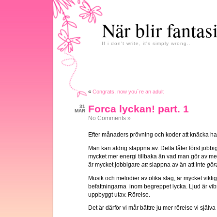
När blir fantas
If i don't write, it's simply wrong..
«
Congrats, now you´re an adult
Forca lyckan! part. 1
31
MAR
No Comments »
Efter månaders prövning och koder att knäcka har 
Man kan aldrig slappna av. Detta låter först jobbig
mycket mer energi tillbaka än vad man gör av med 
är mycket jobbigare
att
slappna av än att inte
gör
Musik och melodier av olika slag, är mycket viktigt 
befattningarna inom begreppet lycka. Ljud är vibra
uppbyggt utav. Rörelse.
Det är därför vi mår bättre ju mer rörelse vi själva