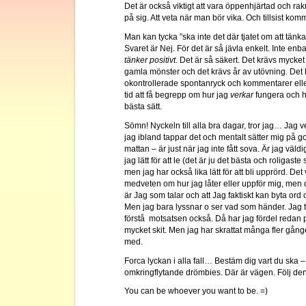
Det är också viktigt att vara öppenhjärtad och rak
på sig. Att veta när man bör vika. Och tillsist komme
Man kan tycka ”ska inte det där tjatet om att tänk
Svaret är Nej. För det är så jävla enkelt. Inte enb
tänker positivt
. Det är så säkert. Det krävs mycket k
gamla mönster och det krävs år av utövning. Det ha
okontrollerade spontanryck och kommentarer eller
tid att få begrepp om hur jag
verkar
fungera och 
bästa sätt.
Sömn! Nyckeln till alla bra dagar, tror jag… Jag
jag ibland tappar det och mentalt sätter mig på g
mattan – är just när jag inte fått sova. Är jag väld
jag lätt för att le (det är ju det bästa och roligaste s
men jag har också lika lätt för att bli upprörd. Det 
medveten om hur jag låter eller uppför mig, men d
är Jag som talar och att Jag faktiskt kan byta or
Men jag bara lyssnar o ser vad som händer. Jag tr
förstå motsatsen också. Då har jag fördel redan på 
mycket skit. Men jag har skrattat många fler gånge
med.
Forca lyckan i alla fall… Bestäm dig vart du ska – 
omkringflytande drömbies. Där är vägen. Följ den
You can be whoever you want to be. =)